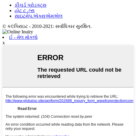
ફીચર્ડ પ્રોડક્ટ્સ
હોટ ટ .ગ્સ
સાઇટમેપ.એક્સએમએલ
© ક©પિરાઇટ - 2010-2021: સર્વાધિકાર સુરક્ષિત.
ઈ - મેલ મોકલો
x