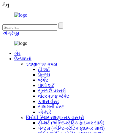
મેનુ
અંગ્રેજી
ખેર
ઉત્પાદનો
રક્ષણાત્મક કપડાં
ટી શર્ટ
પેન્ટ્સ
જેકેટ
પોલો શર્ટ
સુતરાઉ વસ્ત્રો
વોટરપ્રૂફ જેકેટ
કપાસ વેસ્ટ
સલામતી વેસ્ટ
એકંદરે
વિરોધી સ્થિર રક્ષણાત્મક વસ્ત્રો
ટી-શર્ટ (એન્ટિ-સ્ટેટિક ફાઇબર સાથે)
પેન્ટ્સ (એન્ટિ-સ્ટેટિક ફાઇબર સાથે)