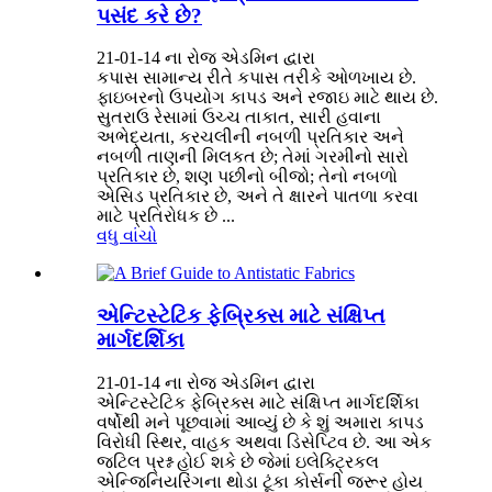
પસંદ કરે છે?
21-01-14 ના રોજ એડમિન દ્વારા
કપાસ સામાન્ય રીતે કપાસ તરીકે ઓળખાય છે.
ફાઇબરનો ઉપયોગ કાપડ અને રજાઇ માટે થાય છે.
સુતરાઉ રેસામાં ઉચ્ચ તાકાત, સારી હવાના
અભેદ્યતા, કરચલીની નબળી પ્રતિકાર અને
નબળી તાણની મિલકત છે; તેમાં ગરમીનો સારો
પ્રતિકાર છે, શણ પછીનો બીજો; તેનો નબળો
એસિડ પ્રતિકાર છે, અને તે ક્ષારને પાતળા કરવા
માટે પ્રતિરોધક છે ...
વધુ વાંચો
એન્ટિસ્ટેટિક ફેબ્રિક્સ માટે સંક્ષિપ્ત
માર્ગદર્શિકા
21-01-14 ના રોજ એડમિન દ્વારા
એન્ટિસ્ટેટિક ફેબ્રિક્સ માટે સંક્ષિપ્ત માર્ગદર્શિકા
વર્ષોથી મને પૂછવામાં આવ્યું છે કે શું અમારા કાપડ
વિરોધી સ્થિર, વાહક અથવા ડિસેપ્ટિવ છે. આ એક
જટિલ પ્રશ્ન હોઈ શકે છે જેમાં ઇલેક્ટ્રિકલ
એન્જિનિયરિંગના થોડા ટૂંકા કોર્સની જરૂર હોય