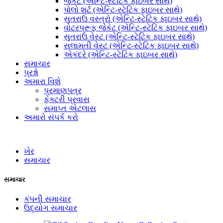
જેકેટ (એન્ટિ-સ્ટેટિક ફાઇબર સાથે)
પોલો શર્ટ (એન્ટિ-સ્ટેટિક ફાઇબર સાથે)
સુતરાઉ વસ્ત્રો (એન્ટિ-સ્ટેટિક ફાઇબર સાથે)
વોટરપ્રૂફ જેકેટ (એન્ટિ-સ્ટેટિક ફાઇબર સાથે)
સુતરાઉ વેસ્ટ (એન્ટિ-સ્ટેટિક ફાઇબર સાથે)
સલામતી વેસ્ટ (એન્ટિ-સ્ટેટિક ફાઇબર સાથે)
એકંદરે (એન્ટિ-સ્ટેટિક ફાઇબર સાથે)
સમાચાર
પ્રશ્નો
અમારા વિશે
પ્રમાણપત્ર
ફેક્ટરી પ્રવાસ
સમાપ્ત એટલાસ
અમારો સંપર્ક કરો
ખેર
સમાચાર
સમાચાર
કંપની સમાચાર
ઉદ્યોગ સમાચાર