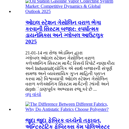
ઓઇલ સ્ટેશન ગેસોલિન વરાળ ભેગા
કરવાની સિસ્ટમ બજાર: સ્પર્ધાત્મક
ડાયનેમિક્સ અને ગ્લોબલ આઉટલુક
2025
21-01-14 ના રોજ એડમિન દ્વારા
ગ્લોબલ ઓઇલ સ્ટેશન ગેસોલિન વરાળ
કલેક્શનિંગ સિસ્ટમ માર્કેટ રિસર્ચ રિપોર્ટ નાણાકીય
અને Industrialદ્યોગિક એ સાથે બજારની સંપૂર્ણ
સમજ અને વ્યવસાયિક ગુપ્ત માહિતી પ્રાપ્ત
કરવા માટે વિશ્વવ્યાપી ઓઇલ સ્ટેશન ગેસોલિન
વરાળ કલેક્શનિંગ સિસ્ટમ માર્કેટની ઝાંખી અને
depthંડાણપૂર્વક અભ્યાસ રજૂ કરે છે ...
વધુ વાંચો
જુદા જુદા ફેબ્રિક વચ્ચેનો તફાવત,
એન્ટિસ્ટેટિક ફેબ્રિક્સ કેમ પોલિએસ્ટર