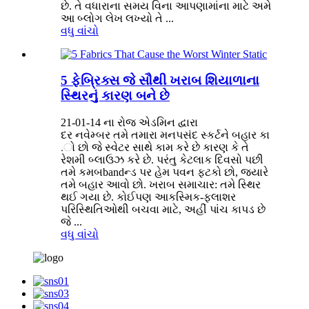
છે. તે વધારાના સમય વિના આપણામાંના માટે અમે
આ બ્લોગ લેખ લખ્યો તે ...
વધુ વાંચો
5 ફેબ્રિક્સ જે સૌથી ખરાબ શિયાળાના
સ્થિરનું કારણ બને છે
21-01-14 ના રોજ એડમિન દ્વારા
દર નવેમ્બર તમે તમારા મનપસંદ સ્કર્ટને બહાર કા
.ો છો જે સ્વેટર સાથે કામ કરે છે કારણ કે તે
રેશમી બ્લાઉઝ કરે છે. પરંતુ કેટલાક દિવસો પછી
તમે કમબbandન્ડ પર હેમ પવન ફટકો છો, જ્યારે
તમે બહાર આવો છો. ખરાબ સમાચાર: તમે સ્થિર
થઈ ગયા છે. કોઈપણ આકસ્મિક-ફ્લાશર
પરિસ્થિતિઓથી બચવા માટે, અહીં પાંચ કાપડ છે
જે ...
વધુ વાંચો