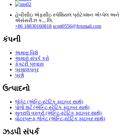
હેબીસીઇ એફસીઇ સ્પેશિયલ પ્રોટેક્શન એપ્પેલ અને
એસેસરીઝ ક.., લિ.
+86 18830160818
scott0556@foxmail.com
કંપની
અમારા વિશે
અમારો સંપર્ક કરો
ફેક્ટરી પ્રવાસ
પ્રમાણપત્ર
પ્રશ્નો
ઉત્પાદનો
જેકેટ (એન્ટિ-સ્ટેટિક ફાઇબર સાથે)
પોલો શર્ટ (એન્ટિ-સ્ટેટિક ફાઇબર સાથે)
સુતરાઉ વસ્ત્રો (એન્ટિ-સ્ટેટિક ફાઇબર સાથે)
વોટરપ્રૂફ જેકેટ (એન્ટિ-સ્ટેટિક ફાઇબર સાથે)
ઝડપી સંપર્ક